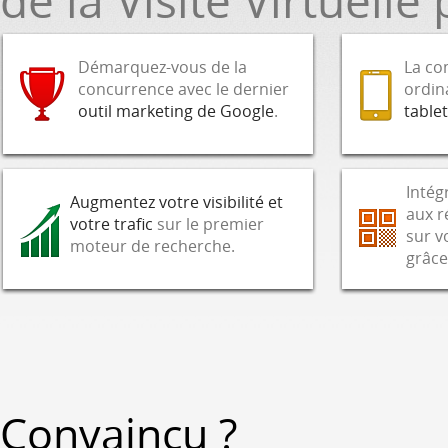
de la Visite Virtuell
Démarquez-vous de la
La co
concurrence avec le dernier
ordin
outil marketing de Google
.
tablet
Intég
Augmentez votre visibilité et
aux r
votre trafic
sur le premier
sur v
moteur de recherche.
grâc
Convaincu ?